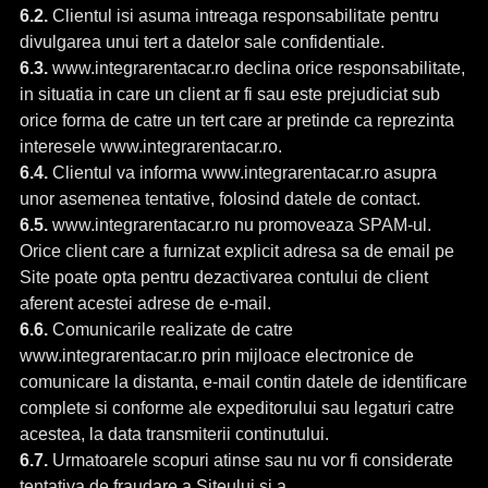
6.2.
Clientul isi asuma intreaga responsabilitate pentru
divulgarea unui tert a datelor sale confidentiale.
6.3.
www.integrarentacar.ro declina orice responsabilitate,
in situatia in care un client ar fi sau este prejudiciat sub
orice forma de catre un tert care ar pretinde ca reprezinta
interesele www.integrarentacar.ro.
6.4.
Clientul va informa www.integrarentacar.ro asupra
unor asemenea tentative, folosind datele de contact.
6.5.
www.integrarentacar.ro nu promoveaza SPAM-ul.
Orice client care a furnizat explicit adresa sa de email pe
Site poate opta pentru dezactivarea contului de client
aferent acestei adrese de e-mail.
6.6.
Comunicarile realizate de catre
www.integrarentacar.ro prin mijloace electronice de
comunicare la distanta, e-mail contin datele de identificare
complete si conforme ale expeditorului sau legaturi catre
acestea, la data transmiterii continutului.
6.7.
Urmatoarele scopuri atinse sau nu vor fi considerate
tentativa de fraudare a Siteului si a