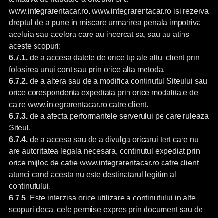
www.integrarentacar.ro. www.integrarentacar.ro isi rezerva
dreptul de a pune in miscare urmarirea penala impotriva
aceluia sau acelora care au incercat sa, sau au atins
aceste scopuri:
6.7.1.
de a accesa datele de orice tip ale altui client prin
folosirea unui cont sau prin orice alta metoda.
6.7.2.
de a altera sau de a modifica continutul Siteului sau
orice corespondenta expediata prin orice modalitate de
catre www.integrarentacar.ro catre client.
6.7.3.
de a afecta performantele serverului pe care ruleaza
Siteul.
6.7.4.
de a accesa sau de a divulga oricarui tert care nu
are autoritatea legala necesara, continutul expediat prin
orice mijloc de catre www.integrarentacar.ro catre client
atunci cand acesta nu este destinatarul legitim al
continutului.
6.7.5.
Este interzisa orice utilizare a continutului in alte
scopuri decat cele permise expres prin document sau de