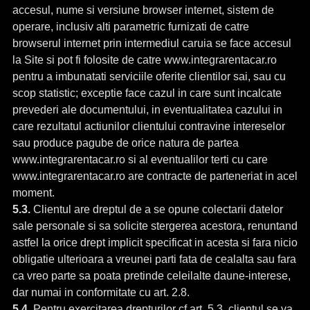
accesul, nume si versiune browser internet, sistem de
operare, inclusiv alti parametric furnizati de catre
browserul internet prin intermediul caruia se face accesul
la Site si pot fi folosite de catre www.integrarentacar.ro
pentru a imbunatati serviciile oferite clientilor sai, sau cu
scop statistic; exceptie face cazul in care sunt incalcate
prevederi ale documentului, in eventualitatea cazului in
care rezultatul actiunilor clientului contravine intereselor
sau produce pagube de orice natura de partea
www.integrarentacar.ro si al eventualilor terti cu care
www.integrarentacar.ro are contracte de parteneriat in acel
moment.
5.3.
Clientul are dreptul de a se opune colectarii datelor
sale personale si sa solicite stergerea acestora, renuntand
astfel la orice drept implicit specificat in acesta si fara nicio
obligatie ulterioara a vreunei parti fata de cealalta sau fara
ca vreo parte sa poata pretinde celeilalte daune-interese,
dar numai in conformitate cu art. 2.8.
5.4.
Pentru exercitarea drepturilor cf art. 5.3, clientul se va