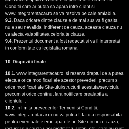
Conditii care ar putea sa apara intre client si
www.integrarentacar.ro se va rezolva pe cale amiabila.
9.3.
Daca oricare dintre clauzele de mai sus va fi gasita
nula sau nevalida, indiferent de cauza, aceasta clauza nu
va afecta valabilitatea celorlalte clauze.
9.4.
Prezentul document a fost redactat si va fi interpretat
in conformitate cu legislatia romana.
10. Dispozitii finale
10.1.
www.integrarentacar.ro isi rezerva dreptul de a putea
efectua orice modificari ale acestor prevederi, precum si
orice modificari ale Site-ului/structurii acestuia/serviciului
precum si orice continut fara notificare prealabila a
clientului .
10.2.
In limita prevederilor Termeni si Conditii,
www.integrarentacar.ro nu va putea fi facuta responsabila
pentru eventualele erori aparute pe Site din orice cauza,
inclusiv din cauza unor modificari, setari, etc., care nu sunt