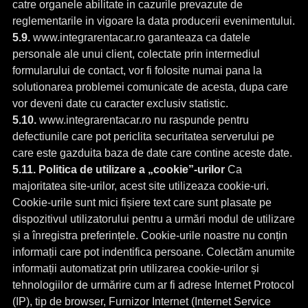
catre organele abilitate in cazurile prevazute de
reglementarile in vigoare la data producerii evenimentului.
5.9.
www.integrarentacar.ro garanteaza ca datele
personale ale unui client, colectate prin intermediul
formularului de contact, vor fi folosite numai pana la
solutionarea problemei comunicate de acesta, dupa care
vor deveni date cu caracter exclusiv statistic.
5.10.
www.integrarentacar.ro nu raspunde pentru
defectiunile care pot periclita securitatea serverului pe
care este gazduita baza de date care contine aceste date.
5.11. Politica de utilizare a „cookie”-urilor
Ca
majoritatea site-urilor, acest site utilizeaza cookie-uri.
Cookie-urile sunt mici fișiere text care sunt plasate pe
dispozitivul utilizatorului pentru a urmări modul de utilizare
și a înregistra preferințele. Cookie-urile noastre nu conțin
informații care pot indentifica persoane. Colectăm anumite
informații automatizat prin utilizarea cookie-urilor și
tehnologiilor de urmărire cum ar fi adrese Internet Protocol
(IP), tip de browser, Furnizor Internet (Internet Service