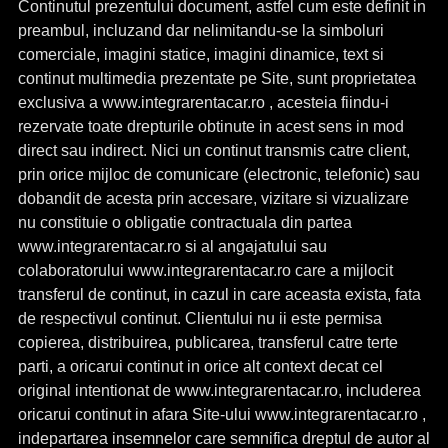
Continutul prezentului document, astfel cum este definit in
preambul, incluzand dar nelimitandu-se la simboluri
comerciale, imagini statice, imagini dinamice, text si
continut multimedia prezentate pe Site, sunt proprietatea
exclusiva a www.integrarentacar.ro , acesteia fiindu-i
rezervate toate drepturile obtinute in acest sens in mod
direct sau indirect. Nici un continut transmis catre client,
prin orice mijloc de comunicare (electronic, telefonic) sau
dobandit de acesta prin accesare, vizitare si vizualizare
nu constituie o obligatie contractuala din partea
www.integrarentacar.ro si al angajatului sau
colaboratorului www.integrarentacar.ro care a mijlocit
transferul de continut, in cazul in care aceasta exista, fata
de respectivul continut. Clientului nu ii este permisa
copierea, distribuirea, publicarea, transferul catre terte
parti, a oricarui continut in orice alt context decat cel
original intentionat de www.integrarentacar.ro, includerea
oricarui continut in afara Site-ului www.integrarentacar.ro ,
indepartarea insemnelor care semnifica dreptul de autor al