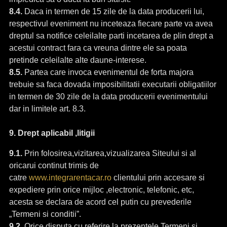
8.4.
Daca in termen de 15 zile de la data producerii lui,
respectivul eveniment nu inceteaza fiecare parte va avea
dreptul sa notifice celeilalte parti incetarea de plin drept a
acestui contract fara ca vreuna dintre ele sa poata
pretinde celeilalte alte daune-interese.
8.5.
Partea care invoca evenimentul de forta majora
trebuie sa faca dovada imposibilitatii executarii obligatiilor
in termen de 30 zile de la data producerii evenimentului
dar in limitele art. 8.3.
9. Drept aplicabil ,litigii
9.1.
Prin folosirea,vizitarea,vizualizarea Siteului si al
oricarui continut trimis de
catre
www.integrarentacar.ro
clientului prin accesare si
expediere prin orice mijloc ,electronic, telefonic, etc,
acesta se declara de acord cel putin cu prevederile
„Termeni si conditii”.
9.2.
Orice disputa cu referire la prezentele Termeni si