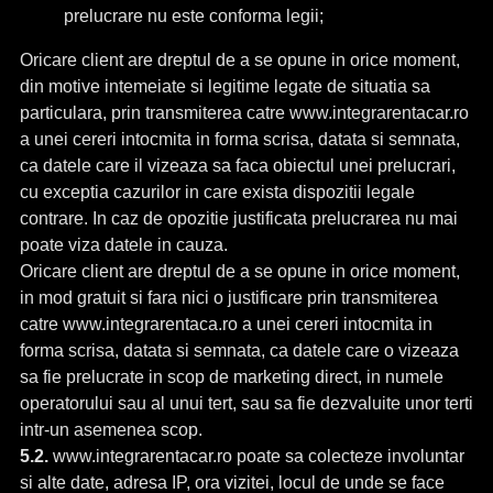
prelucrare nu este conforma legii;
Oricare client are dreptul de a se opune in orice moment,
din motive intemeiate si legitime legate de situatia sa
particulara, prin transmiterea catre www.integrarentacar.ro
a unei cereri intocmita in forma scrisa, datata si semnata,
ca datele care il vizeaza sa faca obiectul unei prelucrari,
cu exceptia cazurilor in care exista dispozitii legale
contrare. In caz de opozitie justificata prelucrarea nu mai
poate viza datele in cauza.
Oricare client are dreptul de a se opune in orice moment,
in mod gratuit si fara nici o justificare prin transmiterea
catre www.integrarentaca.ro a unei cereri intocmita in
forma scrisa, datata si semnata, ca datele care o vizeaza
sa fie prelucrate in scop de marketing direct, in numele
operatorului sau al unui tert, sau sa fie dezvaluite unor terti
intr-un asemenea scop.
5.2.
www.integrarentacar.ro poate sa colecteze involuntar
si alte date, adresa IP, ora vizitei, locul de unde se face