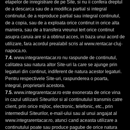
etapelor de inregistrare de pe Site, si nu ii confera dreptul
de a descarca sau de a modifica partial si integral
continutul, de a reproduce partial sau integral continutul,
de a copia, sau de a exploata orice continut in orice alta
maniera, sau de a transfera vreunui tert orice continut
asupra caruia are si a obtinut acces, in baza unui acord de
utilizare, fara acordul prealabil scris al www.rentacar-cluj-
napoca.ro.
7.4.
www.integrarentacar.ro nu raspunde de continutul,
calitatea sau natura altor Site-uri la care se ajunge prin
legaturi din continut, indiferent de natura acestor legaturi.
Pentru respectivele Site-uri, raspunderea o poarta,
integral, proprietarii acestora.
7.5.
www.integrarentacar.ro este exonerata de orice vina
in cazul utilizarii Siteurilor si al continutului transmis catre
client, prin orice mijloc, electronic, telefonic, etc., prin
intermediul Siteurilor, e-mail-ului sau al unui angajat al
www.integrarentacar.ro, atunci cand aceasta utilizare a
continutului poate sau produce pagube de orice natura