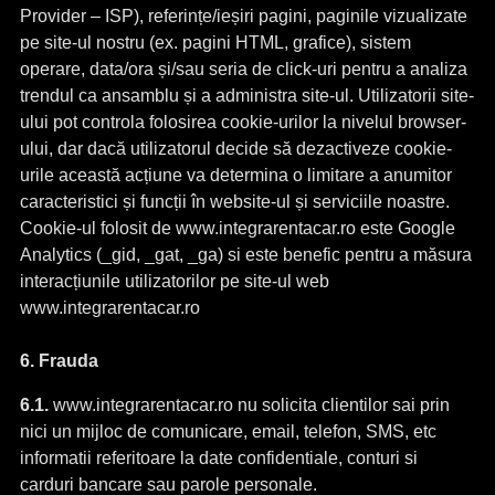
Provider – ISP), referințe/ieșiri pagini, paginile vizualizate
pe site-ul nostru (ex. pagini HTML, grafice), sistem
operare, data/ora și/sau seria de click-uri pentru a analiza
trendul ca ansamblu și a administra site-ul. Utilizatorii site-
ului pot controla folosirea cookie-urilor la nivelul browser-
ului, dar dacă utilizatorul decide să dezactiveze cookie-
urile această acțiune va determina o limitare a anumitor
caracteristici și funcții în website-ul și serviciile noastre.
Cookie-ul folosit de www.integrarentacar.ro este Google
Analytics (_gid, _gat, _ga) si este benefic pentru a măsura
interacțiunile utilizatorilor pe site-ul web
www.integrarentacar.ro
6. Frauda
6.1.
www.integrarentacar.ro nu solicita clientilor sai prin
nici un mijloc de comunicare, email, telefon, SMS, etc
informatii referitoare la date confidentiale, conturi si
carduri bancare sau parole personale.