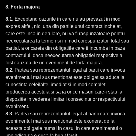
8. Forta majora
8.1.
Exceptand cazurile in care nu au prevazut in mod
expres altfel, nici una din partile unui contract incheiat,
care este inca in derulare, nu va fi raspunzatoare pentru
neexecutarea la termen si in mod corespunzator, total sau
partial, a oricareia din obligatiile care ii incumba in baza
contractului, daca neexecutarea obligatiei respective a
fost cauzata de un eveniment de forta majora.
8.2.
Partea sau reprezentantul legal al partii care invoca
evenimentul mai sus mentionat este obligat sa aduca la
cunostinta celeilalte, imediat si in mod complet,
producerea acestuia si sa ia orice masuri care-i stau la
dispozitie in vederea limitarii consecintelor respectivului
eveniment.
8.3.
Partea sau reprezentantul legal al partii care invoca
evenimentul mai sus mentionat este exonerat de la
aceasta obligatie numai in cazul in care evenimentul o
impiedica sa o duca la bun sfarsit.