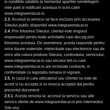
si conditiile valabile la momentul aparitiei neintelegerii
intre parti si notificarii acestuia in scris catre
www.integrarentacar.ro.
2.3.
Accesul la serviciu se face exclusiv prin accesarea
Siteului public disponibil www.integrarentacar.ro
2.4.
Prin folosirea Siteului, clientul este singurul
responsabil pentru toate activitatile care decurg prin
folosirea acestuia. De asemenea, acesta raspunde pentru
orice daune materiale, intelectuale sau electronice sau de
orice alta natura produse Siteului, continutului, serviciului,
www.integrarentacar.ro sau oricarui tert cu care
www.integrarentacar.ro are incheiate contracte, in
conformitate cu legislatia romana in vigoare.
2.5.
In cazul in care utilizatorul sau clientul nu este de
acord si nu accepta si isi revoca acceptul dat pentru
prezentul document:
2.5.1.
Acesta renunta la: accesul la serviciu sau alte
servicii oferite de www.integrarentacar.ro prin intermediul
Site-ului.