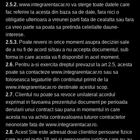
2.5.2.
www.integrarentacar.ro va sterge toate datele care
fac referire la acesta din baza sa de date, fara nici o
obligatie ulterioara a vreunei parti fata de cealalta sau fara
ca vreo parte sa poata sa pretinda celeilalte daune-
interese.
2.5.3.
Poate reveni in orice moment asupra deciziei sale
de a nu fi de acord si/sau a nu accepta documentul, sub
forma in care acesta va fi disponibil in acel moment.
2.6.
Pentru a-si exercita dreptul prevazut la art 2.5, acesta
poate sa contacteze www.integrarentacar.ro sau sa
foloseasca legaturile din continutul primit de la
www.integrarentacar.ro destinate acestui scop.
2.7.
Clientul nu poate sa revoce unilateral acordul
exprimat in favoarea prezentului document pe perioada
derularii unui contract sau pana in momentul in care
acesta nu va achita contravaloarea tuturor contractelor
neonorate fata de www.integrarentacar.ro.
2.8.
Acest Site este adresat doar clientilor persoane fizice
care au cel putin 18 ani si persoanelor juridice care nu au