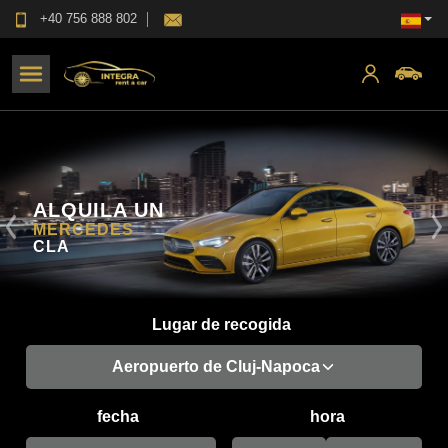
+40 756 888 802
ALQUILA UN
MERCEDES
Previous
N
CLA
Lugar de recogida
Aeropuerto de Cluj-Napoca
fecha
hora