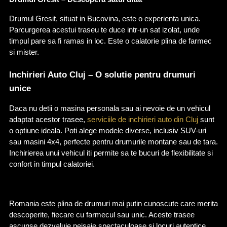
Drumul Gresit, situat in Bucovina, este o experienta unica. 
Parcurgerea acestui traseu te duce intr-un sat izolat, unde 
timpul pare sa fi ramas in loc. Este o calatorie plina de farmec 
si mister.
Inchirieri Auto Cluj – O solutie pentru drumuri 
unice
Daca nu detii o masina personala sau ai nevoie de un vehicul 
adaptat acestor trasee, 
serviciile de inchirieri auto din Cluj
 sunt 
o optiune ideala. Poti alege modele diverse, inclusiv SUV-uri 
sau masini 4x4, perfecte pentru drumurile montane sau de tara. 
Inchirierea unui vehicul iti permite sa te bucuri de flexibilitate si 
confort in timpul calatoriei.
Romania este plina de drumuri mai putin cunoscute care merita 
descoperite, fiecare cu farmecul sau unic. Aceste trasee 
ascunse dezvaluie peisaje spectaculoase si locuri autentice, 