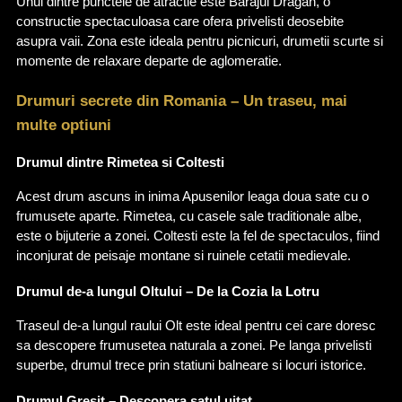
Unul dintre punctele de atractie este Barajul Dragan, o 
constructie spectaculoasa care ofera privelisti deosebite 
asupra vaii. Zona este ideala pentru picnicuri, drumetii scurte si 
momente de relaxare departe de aglomeratie.
Drumuri secrete din Romania – Un traseu, mai 
multe optiuni
Drumul dintre Rimetea si Coltesti
Acest drum ascuns in inima Apusenilor leaga doua sate cu o 
frumusete aparte. Rimetea, cu casele sale traditionale albe, 
este o bijuterie a zonei. Coltesti este la fel de spectaculos, fiind 
inconjurat de peisaje montane si ruinele cetatii medievale.
Drumul de-a lungul Oltului – De la Cozia la Lotru
Traseul de-a lungul raului Olt este ideal pentru cei care doresc 
sa descopere frumusetea naturala a zonei. Pe langa privelisti 
superbe, drumul trece prin statiuni balneare si locuri istorice.
Drumul Gresit – Descopera satul uitat