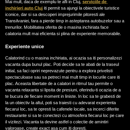
Mai mult, daca de exemplu te afli in Cluj,
serviciile de 
inchirieri 
auto Cluj
 iti permit sa ajungi la obiectivele turistice 
iconice, dar si sa descoperi imprejurimile pitoresti ale 
Transilvaniei, fara a pierde timp in asteptarea autobuzelor sau a 
trenurilor. Mobilitatea oferita de o masina inchiriata face 
calatoria mult mai eficienta si plina de experiente memorabile.
Experiente unice
Calatorind cu o masina inchiriata, ai ocazia sa iti personalizezi 
vacanta dupa bunul plac. Poti decide sa te abati de la traseul 
initial, sa faci opriri neprevazute pentru a explora privelisti 
spectaculoase sau sa petreci mai mult timp in locurile care iti 
plac. Aceasta libertate de a calatori in ritmul tau permite o 
vacanta relaxanta si lipsita de presiuni, oferindu-ti ocazia de a 
te bucura de fiecare moment in liniste. In loc sa te grabesti de 
la un obiectiv la altul, poti sa traiesti cu adevarat experienta 
fiecarui loc, sa te opresti la cafenele locale, sa incerci diferite 
restaurante si sa te conectezi cu atmosfera fiecarui loc pe care 
il vizitezi. Vacanta ta devine astfel o colectie de amintiri 
valoroase, create exact asa cum iti doresti.