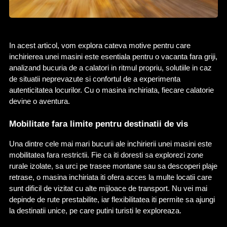
In acest articol, vom explora cateva motive pentru care 
inchirierea unei masini este esentiala pentru o vacanta fara griji, 
analizand bucuria de a calatori in ritmul propriu, solutiile in caz 
de situatii neprevazute si confortul de a experimenta 
autenticitatea locurilor. Cu o masina inchiriata, fiecare calatorie 
devine o aventura.
Mobilitate fara limite pentru destinatii de vis
Una dintre cele mai mari bucurii ale inchirierii unei masini este 
mobilitatea fara restrictii. Fie ca iti doresti sa explorezi zone 
rurale izolate, sa urci pe trasee montane sau sa descoperi plaje 
retrase, o masina inchiriata iti ofera acces la multe locatii care 
sunt dificil de vizitat cu alte mijloace de transport. Nu vei mai 
depinde de rute prestabilite, iar flexibilitatea iti permite sa ajungi 
la destinatii unice, pe care putini turisti le exploreaza.