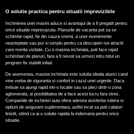
O solutie practica pentru situatii imprevizibile
Inchirierea unei masini aduce si avantajul de a fi pregatit pentru 
orice situatie neprevazuta. Planurile de vacanta pot sa se 
schimbe rapid, fie din cauza vremii, a unor evenimente 
neasteptate sau pur si simplu pentru ca descoperi noi atractii 
care merita vizitate. Cu o masina inchiriata, poti face rapid 
schimbari de planuri, fara a fi nevoit sa urmezi intru totul un 
program fix stabilit initial.
De asemenea, masina inchiriata este solutia ideala atunci cand 
vine vorba de siguranta si confort in cazul unei urgente. Daca 
trebuie sa ajungi rapid intr-o locatie sau sa pleci dintr-o zona 
aglomerata, ai posibilitatea de a face acest lucru fara stres. 
Companiile de inchirieri auto ofera adesea asistenta rutiera si 
optiuni de asigurare suplimentara, astfel incat sa poti calatori 
linistit, stiind ca ai o solutie rapida la indemana pentru orice 
situatie.