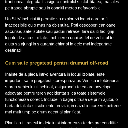
tractiunea integrala iti asigura controlul si stabilitatea, mai ales 
pe trasee abrupte sau in conditii meteo nefavorabile.
Un SUV inchiriat iti permite sa explorezi locuri care ar fi 
inaccesibile cu o masina obisnuita. Poti descoperi canioane 
ascunse, sate izolate sau paduri retrase, fara sa iti faci griji 
legate de accesibilitate. Inchirierea unui astfel de vehicul te 
ajuta sa ajungi in siguranta chiar si in cele mai indepartate 
destinatii.
Cum sa te pregatesti pentru drumuri off-road
Inainte de a pleca intr-o aventura in locuri izolate, este 
important sa te pregatesti corespunzator. Verifica intotdeauna 
starea vehiculului inchiriat, asigurandu-te ca are anvelope 
adecvate pentru teren accidentat si ca toate sistemele 
functioneaza corect. Include in bagaj o trusa de prim ajutor, o 
harta detaliata si suficiente provizii, in cazul in care vei petrece 
mai mult timp pe drum decat ai planificat.
Planifica-ti traseul in detaliu si informeaza-te despre conditiile 