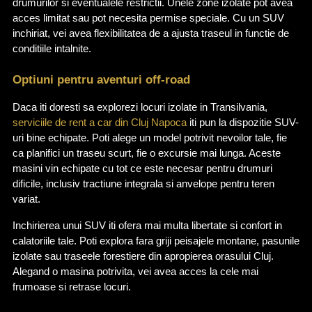
drumurilor si eventualele restrictii. Unele zone izolate pot avea 
acces limitat sau pot necesita permise speciale. Cu un SUV 
inchiriat, vei avea flexibilitatea de a ajusta traseul in functie de 
conditiile intalnite.
Optiuni pentru aventuri off-road
Daca iti doresti sa explorezi locuri izolate in Transilvania, 
serviciile de rent a car din Cluj Napoca
 iti pun la dispozitie SUV-
uri bine echipate. Poti alege un model potrivit nevoilor tale, fie 
ca planifici un traseu scurt, fie o excursie mai lunga. Aceste 
masini vin echipate cu tot ce este necesar pentru drumuri 
dificile, inclusiv tractiune integrala si anvelope pentru teren 
variat.
Inchirierea unui SUV iti ofera mai multa libertate si confort in 
calatoriile tale. Poti explora fara griji peisajele montane, pasunile 
izolate sau traseele forestiere din apropierea orasului Cluj. 
Alegand o masina potrivita, vei avea acces la cele mai 
frumoase si retrase locuri.