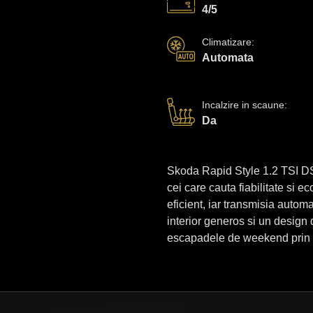
4/5
Climatizare
:
Automata
Incalzire in scaune
:
Da
Skoda Rapid Style 1.2 TSI DS
cei care cauta fiabilitate si e
eficient, iar transmisia autom
interior generos si un design 
escapadele de weekend prin s