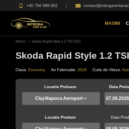
+40 756 888 802
contact@intergarentacar
MASINI
C
Masini
Skoda Rapid Style 1.2 TSI DSG
Skoda Rapid Style 1.2 TS
Clasa
:
Economy
An Fabricatie
:
2018
Cutie de Viteze
:
Aut
Locatie Preluare
Data Prel
Cluj-Napoca Aeroport
Locatie Predare
Data Pre
Cluj-Napoca Aeroport