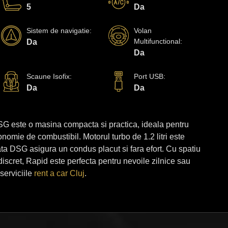
5
Da
Sistem de navigatie
:
Volan
Multifunctional
:
Da
Da
Scaune Isofix
:
Port USB
:
Da
Da
G este o masina compacta si practica, ideala pentru
conomie de combustibil. Motorul turbo de 1.2 litri este
ata DSG asigura un condus placut si fara efort. Cu spatiu
discret, Rapid este perfecta pentru nevoile zilnice sau
erviciile
rent a car Cluj
.