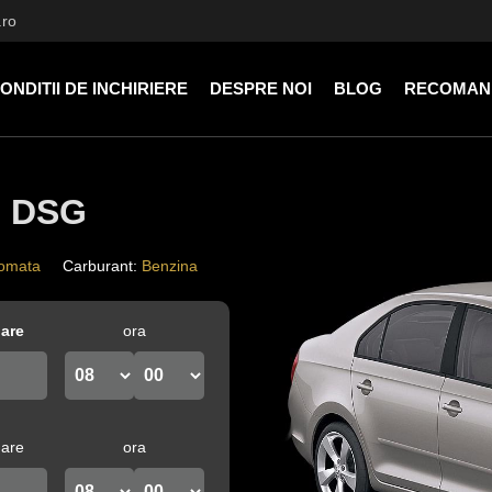
.ro
ONDITII DE INCHIRIERE
DESPRE NOI
BLOG
RECOMAN
I DSG
omata
Carburant
:
Benzina
uare
ora
dare
ora