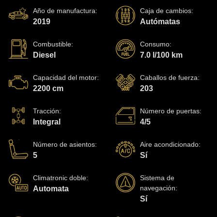
Año de manufactura
:
Caja de cambios
:
2019
Autómatas
Combustible
:
Consumo
:
Diesel
7.0 l/100 km
Capacidad del motor
:
Caballos de fuerza
:
2200 cm
203
Tracción
:
Número de puertas
:
Integral
4/5
Número de asientos
:
Aire acondicionado
:
5
Sí
Climatronic doble
:
Sistema de
navegación
:
Automata
Sí