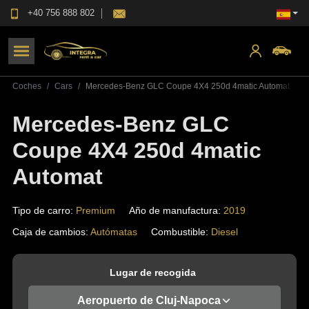
+40 756 888 802
Coches
Cars
Mercedes-Benz GLC Coupe 4X4 250d 4matic Automat
Mercedes-Benz GLC
Coupe 4X4 250d 4matic
Automat
Tipo de carro
:
Premium
Año de manufactura
:
2019
Caja de cambios
:
Autómatas
Combustible
:
Diesel
Lugar de recogida
Aeropuerto de Cluj-Napoca